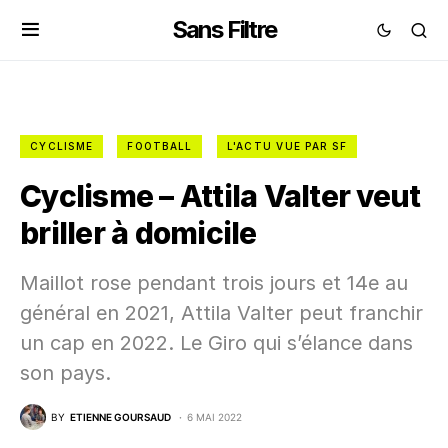
Sans Filtre
CYCLISME
FOOTBALL
L'ACTU VUE PAR SF
Cyclisme – Attila Valter veut
briller à domicile
Maillot rose pendant trois jours et 14e au
général en 2021, Attila Valter peut franchir
un cap en 2022. Le Giro qui s’élance dans
son pays.
BY
ETIENNE GOURSAUD
6 MAI 2022