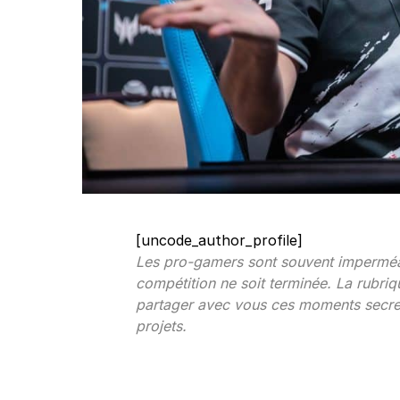
[uncode_author_profile]
Les pro-gamers sont souvent imperméa
compétition ne soit terminée. La rubri
partager avec vous ces moments secrets
projets.