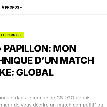
À PROPOS
LES PLUS LUS
» PAPILLON: MON
HNIQUE D’UN MATCH
KE: GLOBAL
joueurs dans le monde de CS : GO depuis
onneur de vous décrire un match compétitif du