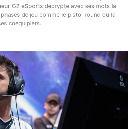
oueur G2 eSports décrypte avec ses mots la
 phases de jeu comme le pistol round ou la
ses coéquipiers.