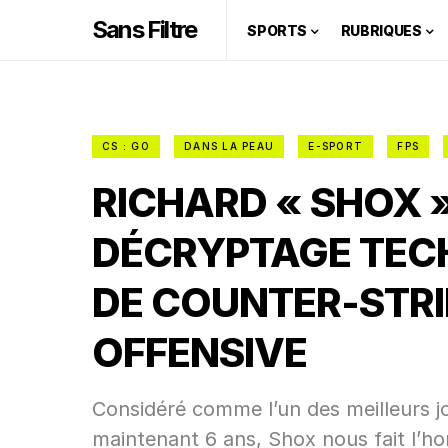
Sans Filtre
SPORTS
RUBRIQUES
CS : GO
DANS LA PEAU
E-SPORT
FPS
RICHARD « SHOX 
DÉCRYPTAGE TEC
DE COUNTER-STRI
OFFENSIVE
Considéré comme l’un des meilleurs 
maintenant 6 ans, Shox nous fait l’h