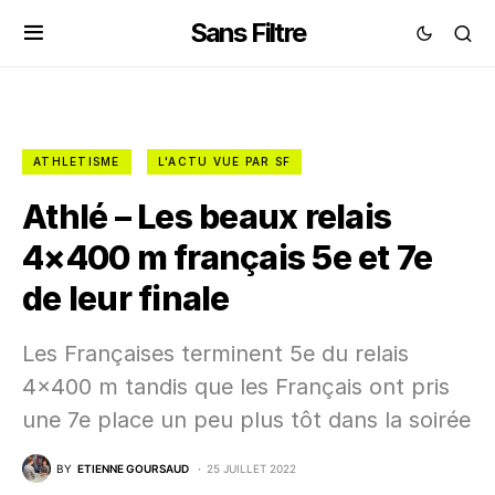
Sans Filtre
ATHLETISME
L'ACTU VUE PAR SF
Athlé – Les beaux relais
4×400 m français 5e et 7e
de leur finale
Les Françaises terminent 5e du relais
4×400 m tandis que les Français ont pris
une 7e place un peu plus tôt dans la soirée
BY
ETIENNE GOURSAUD
25 JUILLET 2022