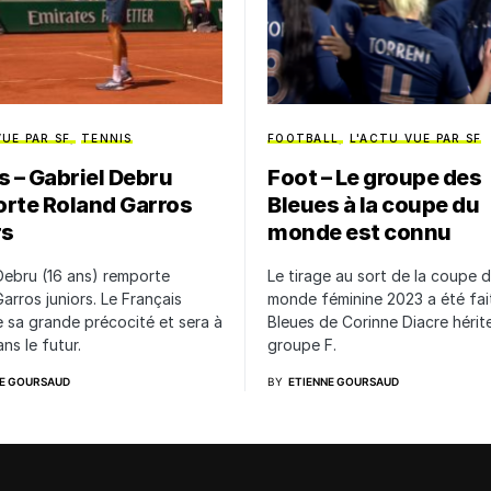
VUE PAR SF
TENNIS
FOOTBALL
L'ACTU VUE PAR SF
s – Gabriel Debru
Foot – Le groupe des
rte Roland Garros
Bleues à la coupe du
rs
monde est connu
Debru (16 ans) remporte
Le tirage au sort de la coupe 
arros juniors. Le Français
monde féminine 2023 a été fait
 sa grande précocité et sera à
Bleues de Corinne Diacre hérit
ns le futur.
groupe F.
NE GOURSAUD
BY
ETIENNE GOURSAUD