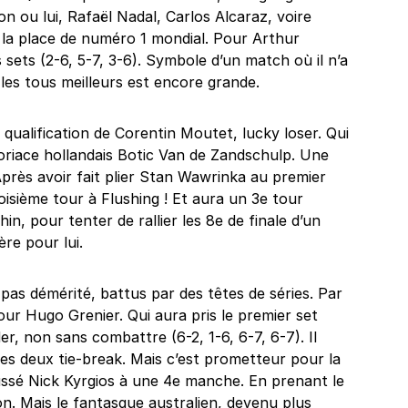
on ou lui, Rafaël Nadal, Carlos Alcaraz, voire
la place de numéro 1 mondial. Pour Arthur
 sets (2-6, 5-7, 3-6). Symbole d’un match où il n’a
 les tous meilleurs est encore grande.
a qualification de Corentin Moutet, lucky loser. Qui
 coriace hollandais Botic Van de Zandschulp. Une
. Après avoir fait plier Stan Wawrinka au premier
oisième tour à Flushing ! Et aura un 3e tour
n, pour tenter de rallier les 8e de finale d’un
re pour lui.
pas démérité, battus par des têtes de séries. Par
ur Hugo Grenier. Qui aura pris le premier set
r, non sans combattre (6-2, 1-6, 6-7, 6-7). Il
les deux tie-break. Mais c’est prometteur pour la
ussé Nick Kyrgios à une 4e manche. En prenant le
on. Mais le fantasque australien, devenu plus