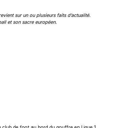
evient sur un ou plusieurs faits d’actualité.
ball et son sacre européen.
 club de foot au bord du gouffre en Ligue 1,