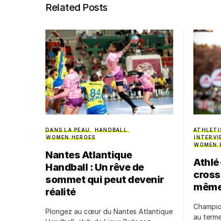
Related Posts
DANS LA PEAU
HANDBALL
ATHLETI
WOMEN HEROES
INTERVI
WOMEN 
Nantes Atlantique
Athlé
Handball : Un rêve de
cross,
sommet qui peut devenir
même 
réalité
Champio
Plongez au cœur du Nantes Atlantique
au terme