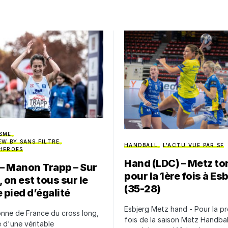
SME
EW BY SANS FILTRE
HANDBALL
L'ACTU VUE PAR SF
HEROES
Hand (LDC) – Metz t
 – Manon Trapp – Sur
pour la 1ère fois à Es
 on est tous sur le
(35-28)
pied d’égalité
Esbjerg Metz hand - Pour la p
nne de France du cross long,
fois de la saison Metz Handbal
 d'une véritable