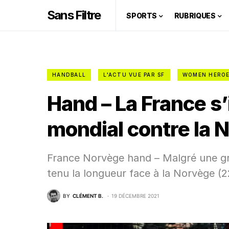
Sans Filtre
SPORTS
RUBRIQUES
HANDBALL
L'ACTU VUE PAR SF
WOMEN HERO
Hand – La France s’
mondial contre la 
France Norvège hand – Malgré une gr
tenu la longueur face à la Norvège (22
BY
CLÉMENT B.
19 DÉCEMBRE 2021