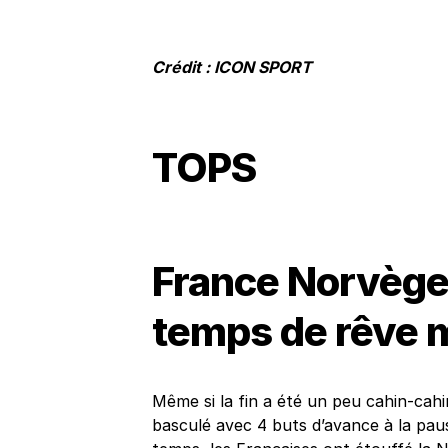
Crédit : ICON SPORT
TOPS
France Norvège
temps de rêve
Même si la fin a été un peu cahin-cahi
basculé avec 4 buts d’avance à la pau