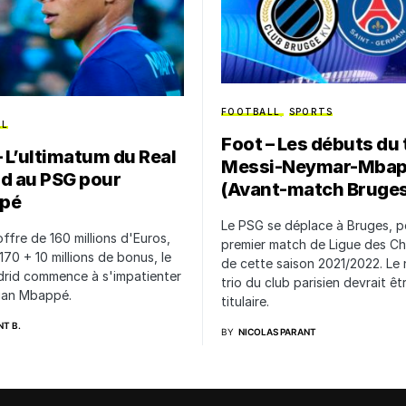
FOOTBALL
SPORTS
LL
Foot – Les débuts du 
– L’ultimatum du Real
Messi-Neymar-Mbap
d au PSG pour
(Avant-match Bruge
pé
Le PSG se déplace à Bruges, p
offre de 160 millions d'Euros,
premier match de Ligue des C
 170 + 10 millions de bonus, le
de cette saison 2021/2022. Le
drid commence à s'impatienter
trio du club parisien devrait êt
lian Mbappé.
titulaire.
T B.
BY
NICOLAS PARANT