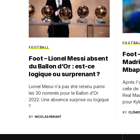
FOOTBA
FOOTBALL
Foot 
Foot – Lionel Messi absent
Madri
du Ballon d’Or : est-ce
Mbap
logique ou surprenant ?
Après l'
Lionel Messi n’a pas été retenu parmi
celle de
les 30 nommés pour le Ballon d’Or
Real Ma
2022. Une absence surprise ou logique
pour Ky
?
BY
CLÉMEN
BY
NICOLAS PARANT