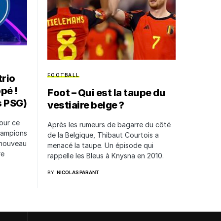
FOOTBALL
trio
pé !
Foot – Qui est la taupe du
s PSG)
vestiaire belge ?
our ce
Après les rumeurs de bagarre du côté
hampions
de la Belgique, Thibaut Courtois a
 nouveau
menacé la taupe. Un épisode qui
re
rappelle les Bleus à Knysna en 2010.
BY
NICOLAS PARANT