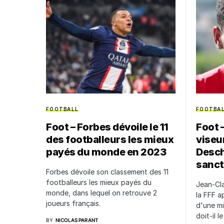
FOOTBALL
FOOTBA
Foot – Forbes dévoile le 11
Foot 
des footballeurs les mieux
viseur
payés du monde en 2023
Desch
sanct
Forbes dévoile son classement des 11
footballeurs les mieux payés du
Jean-Cla
monde, dans lequel on retrouve 2
la FFF a
joueurs français.
d'une m
doit-il l
BY
NICOLAS PARANT