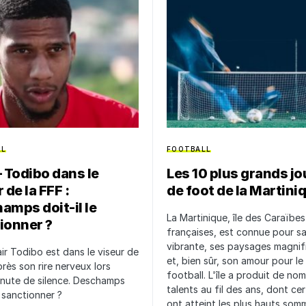
LL
FOOTBALL
– Todibo dans le
Les 10 plus grands j
 de la FFF :
de foot de la Martini
amps doit-il le
La Martinique, île des Caraïbes
ionner ?
françaises, est connue pour sa
vibrante, ses paysages magnif
ir Todibo est dans le viseur de
et, bien sûr, son amour pour le
près son rire nerveux lors
football. L'île a produit de no
inute de silence. Deschamps
talents au fil des ans, dont cer
e sanctionner ?
ont atteint les plus hauts som