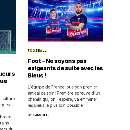
FOOTBALL
Foot – Ne soyons pas
exigeants de suite avec les
oueurs
Bleus !
que
L'équipe de France joue son premier
amical ce soir ! Première épreuve d'un
 culture
chemin qui, on l'espère, va emmener
iques
les Bleus le plus loin possible.
BY
SANS FILTRE
mbreux
tains
mets du