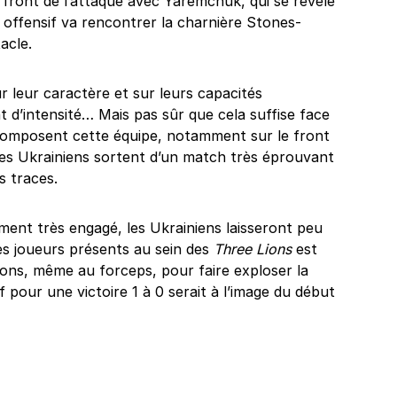
 front de l’attaque avec Yaremchuk, qui se révèle
 offensif va rencontrer la charnière Stones-
acle.
leur caractère et sur leurs capacités
 d’intensité… Mais pas sûr que cela suffise face
 composent cette équipe, notamment sur le front
 les Ukrainiens sortent d’un match très éprouvant
s traces.
ment très engagé, les Ukrainiens laisseront peu
des joueurs présents au sein des
Three Lions
est
tions, même au forceps, pour faire exploser la
pour une victoire 1 à 0 serait à l’image du début