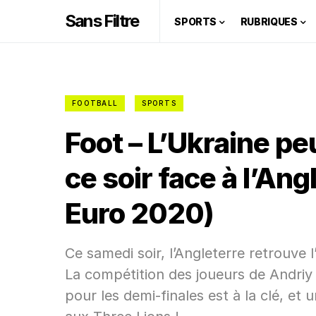
Sans Filtre
SPORTS
RUBRIQUES
FOOTBALL
SPORTS
Foot – L’Ukraine peu
ce soir face à l’An
Euro 2020)
Ce samedi soir, l’Angleterre retrouve 
La compétition des joueurs de Andriy
pour les demi-finales est à la clé, et 