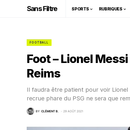
Sans Filtre
SPORTS
RUBRIQUES
FOOTBALL
Foot – Lionel Mess
Reims
Il faudra être patient pour voir Lionel
recrue phare du PSG ne sera que remp
BY
CLÉMENT B.
29 AOÛT 2021