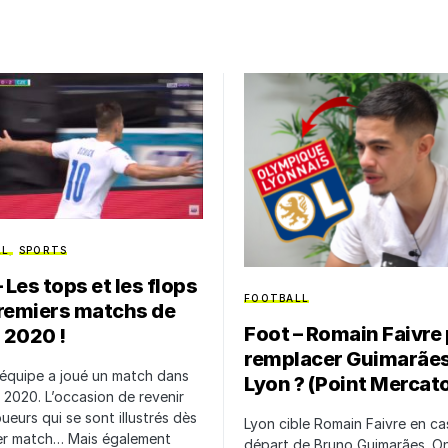
LL
SPORTS
 Les tops et les flops
FOOTBALL
remiers matchs de
Foot – Romain Faivre
o 2020 !
remplacer Guimarães
équipe a joué un match dans
Lyon ? (Point Mercat
 2020. L’occasion de revenir
oueurs qui se sont illustrés dès
Lyon cible Romain Faivre en ca
ier match… Mais également
départ de Bruno Guimarães. On 