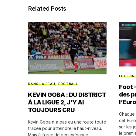
Related Posts
FOOTBA
DANS LA PEAU
FOOTBALL
Foot –
des p
KEVIN GOBA : DU DISTRICT
l’Eur
À LA LIGUE 2, J’Y AI
TOUJOURS CRU
Chaque 
cet Euro
Kevin Goba n'a pas eu une route toute
sur les j
tracée pour atteindre le haut-niveau.
le prem
Mais à force de persévérance