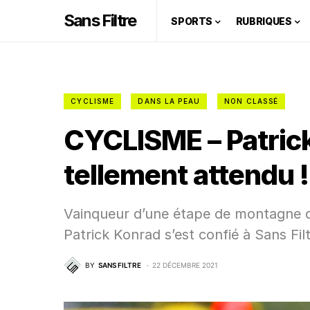
Sans Filtre
SPORTS
RUBRIQUES
CYCLISME
DANS LA PEAU
NON CLASSÉ
CYCLISME – Patrick
tellement attendu !
Vainqueur d’une étape de montagne du
Patrick Konrad s’est confié à Sans Filtr
BY
SANS FILTRE
22 DÉCEMBRE 2021