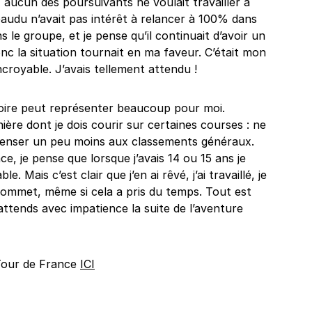
 aucun des poursuivants ne voulait travailler à
audu n’avait pas intérêt à relancer à 100% dans
s le groupe, et je pense qu’il continuait d’avoir un
onc la situation tournait en ma faveur. C’était mon
ncroyable. J’avais tellement attendu !
toire peut représenter beaucoup pour moi.
re dont je dois courir sur certaines courses : ne
 penser un peu moins aux classements généraux.
, je pense que lorsque j’avais 14 ou 15 ans je
. Mais c’est clair que j’en ai rêvé, j’ai travaillé, je
sommet, même si cela a pris du temps. Tout est
j’attends avec impatience la suite de l’aventure
 Tour de France
ICI