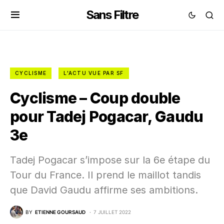
Sans Filtre
CYCLISME
L'ACTU VUE PAR SF
Cyclisme – Coup double
pour Tadej Pogacar, Gaudu
3e
Tadej Pogacar s’impose sur la 6e étape du
Tour du France. Il prend le maillot tandis
que David Gaudu affirme ses ambitions.
BY
ETIENNE GOURSAUD
7 JUILLET 2022