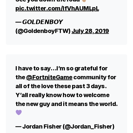
pic.twitter.com/IfVhAUMLpL
— 𝙂𝙊𝙇𝘿𝙀𝙉𝘽𝙊𝙔
(@GoldenboyFTW)
July 28, 2019
I have to say…I’m so grateful for
the
@FortniteGame
community for
all of the love these past 3 days.
Y’all really know how to welcome
the new guy and it means the world.
— Jordan Fisher (@Jordan_Fisher)