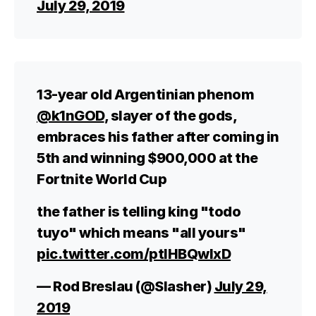
July 29, 2019
13-year old Argentinian phenom
@k1nGOD
, slayer of the gods,
embraces his father after coming in
5th and winning $900,000 at the
Fortnite World Cup
the father is telling king "todo
tuyo" which means "all yours"
pic.twitter.com/ptIHBQwIxD
— Rod Breslau (@Slasher)
July 29,
2019