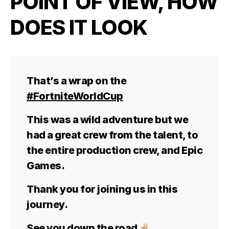
POINT OF VIEW, HOW
DOES IT LOOK
That’s a wrap on the
#FortniteWorldCup
This was a wild adventure but we
had a great crew from the talent, to
the entire production crew, and Epic
Games.
Thank you for joining us in this
journey.
See you down the road