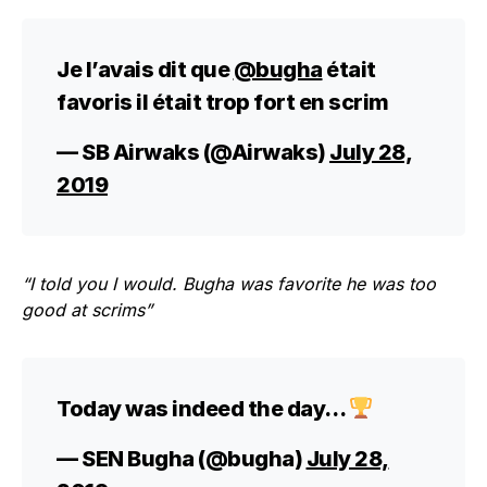
Je l’avais dit que
@bugha
était
favoris il était trop fort en scrim
— SB Airwaks (@Airwaks)
July 28,
2019
“I told you I would. Bugha was favorite he was too
good at scrims”
Today was indeed the day…
— SEN Bugha (@bugha)
July 28,