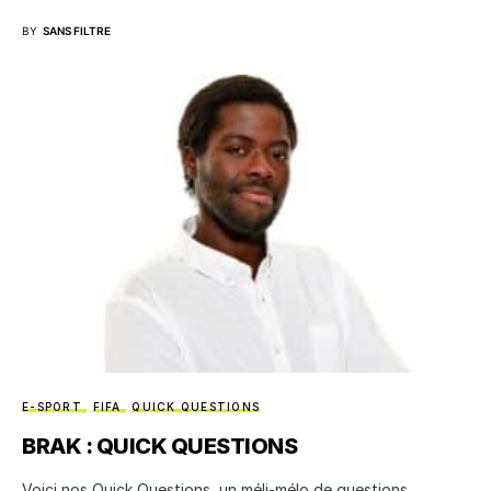
BY
SANS FILTRE
E-SPORT
FIFA
QUICK QUESTIONS
BRAK : QUICK QUESTIONS
Voici nos Quick Questions, un méli-mélo de questions