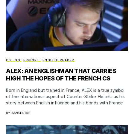
CS : GO
E-SPORT
ENGLISH READER
ALEX: AN ENGLISHMAN THAT CARRIES
HIGH THE HOPES OF THE FRENCH CS
Born in England but trained in France, ALEX is a true symbol
of the international aspect of Counter-Strike. He tells us his
story between English influence and his bonds with France.
BY
SANS FILTRE