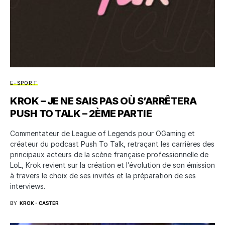
E-SPORT
KROK – JE NE SAIS PAS OÙ S’ARRÊTERA
PUSH TO TALK – 2ÈME PARTIE
Commentateur de League of Legends pour OGaming et
créateur du podcast Push To Talk, retraçant les carrières des
principaux acteurs de la scène française professionnelle de
LoL, Krok revient sur la création et l’évolution de son émission
à travers le choix de ses invités et la préparation de ses
interviews.
BY
KROK - CASTER