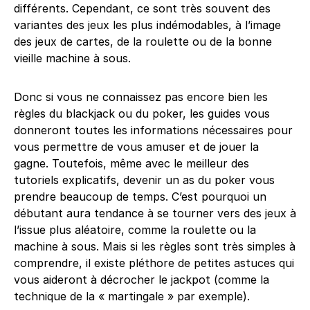
différents. Cependant, ce sont très souvent des
variantes des jeux les plus indémodables, à l’image
des jeux de cartes, de la roulette ou de la bonne
vieille machine à sous.
Donc si vous ne connaissez pas encore bien les
règles du blackjack ou du poker, les guides vous
donneront toutes les informations nécessaires pour
vous permettre de vous amuser et de jouer la
gagne. Toutefois, même avec le meilleur des
tutoriels explicatifs, devenir un as du poker vous
prendre beaucoup de temps. C’est pourquoi un
débutant aura tendance à se tourner vers des jeux à
l’issue plus aléatoire, comme la roulette ou la
machine à sous. Mais si les règles sont très simples à
comprendre, il existe pléthore de petites astuces qui
vous aideront à décrocher le jackpot (comme la
technique de la « martingale » par exemple).