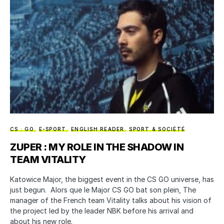
CS : GO
E-SPORT
ENGLISH READER
SPORT & SOCIÉTÉ
ZUPER : MY ROLE IN THE SHADOW IN
TEAM VITALITY
Katowice Major, the biggest event in the CS GO universe, has
just begun. Alors que le Major CS GO bat son plein, The
manager of the French team Vitality talks about his vision of
the project led by the leader NBK before his arrival and
about his new role.