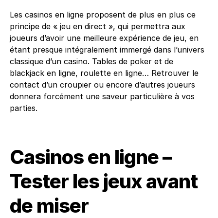
Les casinos en ligne proposent de plus en plus ce
principe de « jeu en direct », qui permettra aux
joueurs d’avoir une meilleure expérience de jeu, en
étant presque intégralement immergé dans l’univers
classique d’un casino. Tables de poker et de
blackjack en ligne, roulette en ligne… Retrouver le
contact d’un croupier ou encore d’autres joueurs
donnera forcément une saveur particulière à vos
parties.
Casinos en ligne –
Tester les jeux avant
de miser