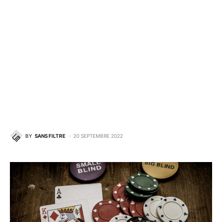
BY
SANS FILTRE
20 SEPTEMBRE 2022