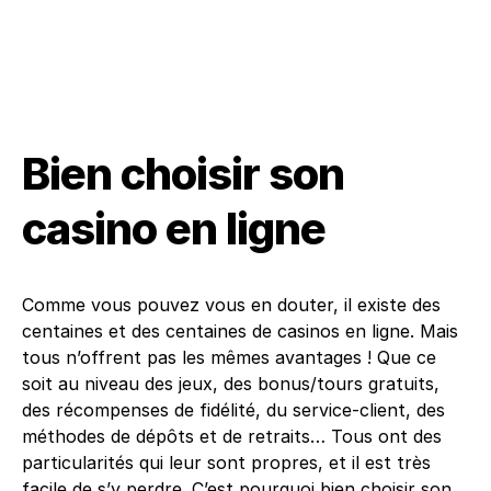
Bien choisir son
casino en ligne
Comme vous pouvez vous en douter, il existe des
centaines et des centaines de casinos en ligne. Mais
tous n’offrent pas les mêmes avantages ! Que ce
soit au niveau des jeux, des bonus/tours gratuits,
des récompenses de fidélité, du service-client, des
méthodes de dépôts et de retraits… Tous ont des
particularités qui leur sont propres, et il est très
facile de s’y perdre. C’est pourquoi bien choisir son