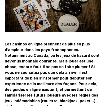
Les casinos en ligne prennent de plus en plus
d’ampleur dans les pays francophones.
Notamment au Canada, où les jeux de hasard sont
devenus monnaie courante. Mais jouer est une
chose, encore faut-il ne pas se faire plumer ! Si
vous ne souhaitez pas que cela arrive, il est
important de bien s’informer pour débuter son
expérience de la meilleure des façons. Pour cela,
des guides en ligne existent, et permettent de
familiariser les futurs joueurs avec les règles des
jeux indémodables (roulette, blackjack, poker…),