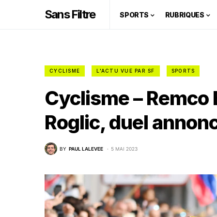
Sans Filtre
SPORTS
RUBRIQUES
CYCLISME
L'ACTU VUE PAR SF
SPORTS
Cyclisme – Remco 
Roglic, duel annoncé
BY
PAUL LALEVEE
5 MAI 2023