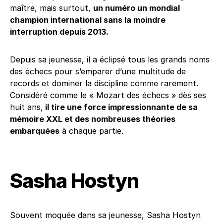
maître, mais surtout,
un numéro un mondial
champion international sans la moindre
interruption depuis 2013.
Depuis sa jeunesse, il a éclipsé tous les grands noms
des échecs pour s’emparer d’une multitude de
records et dominer la discipline comme rarement.
Considéré comme le « Mozart des échecs » dès ses
huit ans,
il tire une force impressionnante de sa
mémoire XXL et des nombreuses théories
embarquées
à chaque partie.
Sasha Hostyn
Souvent moquée dans sa jeunesse, Sasha Hostyn