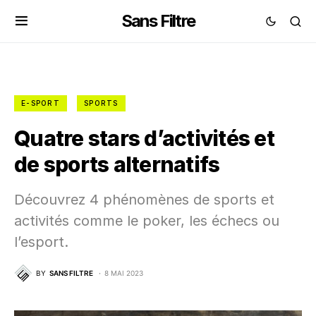
Sans Filtre
E-SPORT
SPORTS
Quatre stars d’activités et
de sports alternatifs
Découvrez 4 phénomènes de sports et
activités comme le poker, les échecs ou
l’esport.
BY
SANS FILTRE
8 MAI 2023