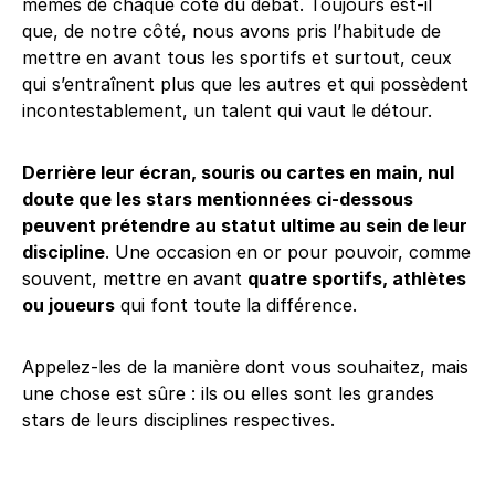
mêmes de chaque côté du débat. Toujours est-il
que, de notre côté, nous avons pris l’habitude de
mettre en avant tous les sportifs et surtout, ceux
qui s’entraînent plus que les autres et qui possèdent
incontestablement, un talent qui vaut le détour.
Derrière leur écran, souris ou cartes en main, nul
doute que les stars mentionnées ci-dessous
peuvent prétendre au statut ultime au sein de leur
discipline
. Une occasion en or pour pouvoir, comme
souvent, mettre en avant
quatre sportifs, athlètes
ou joueurs
qui font toute la différence.
Appelez-les de la manière dont vous souhaitez, mais
une chose est sûre : ils ou elles sont les grandes
stars de leurs disciplines respectives.