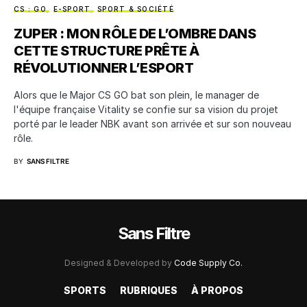
CS : GO
E-SPORT
SPORT & SOCIÉTÉ
ZUPER : MON RÔLE DE L’OMBRE DANS
CETTE STRUCTURE PRÊTE À
RÉVOLUTIONNER L’ESPORT
Alors que le Major CS GO bat son plein, le manager de
l'équipe française Vitality se confie sur sa vision du projet
porté par le leader NBK avant son arrivée et sur son nouveau
rôle.
BY
SANS FILTRE
Sans Filtre
Designed & Developed by
Code Supply Co.
SPORTS
RUBRIQUES
À PROPOS