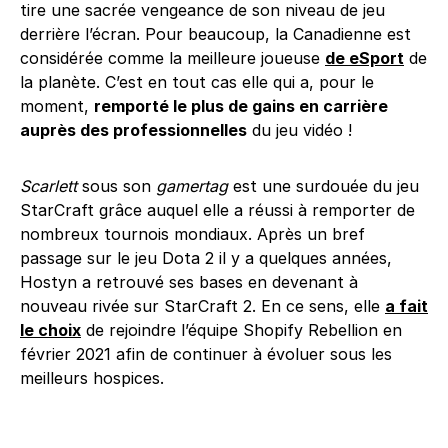
tire une sacrée vengeance de son niveau de jeu
derrière l’écran. Pour beaucoup, la Canadienne est
considérée comme la meilleure joueuse
de eSport
de
la planète. C’est en tout cas elle qui a, pour le
moment,
remporté le plus de gains en carrière
auprès des professionnelles
du jeu vidéo !
Scarlett
sous son
gamertag
est une surdouée du jeu
StarCraft grâce auquel elle a réussi à remporter de
nombreux tournois mondiaux. Après un bref
passage sur le jeu Dota 2 il y a quelques années,
Hostyn a retrouvé ses bases en devenant à
nouveau rivée sur StarCraft 2. En ce sens, elle
a fait
le choix
de rejoindre l’équipe Shopify Rebellion en
février 2021 afin de continuer à évoluer sous les
meilleurs hospices.