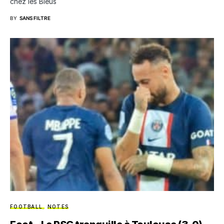
chez les Bleus
BY
SANS FILTRE
FOOTBALL
NOTES