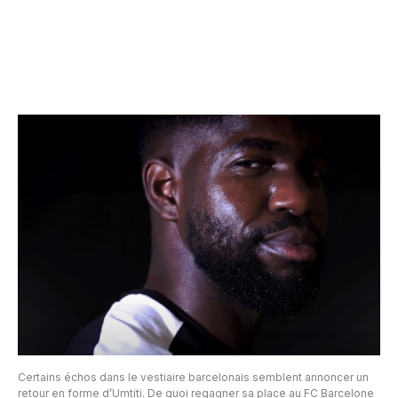
Certains échos dans le vestiaire barcelonais semblent annoncer un
retour en forme d’Umtiti. De quoi regagner sa place au FC Barcelone