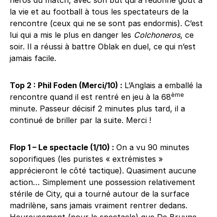
héros du match, avec son but qui a redonné goût à
la vie et au football à tous les spectateurs de la
rencontre (ceux qui ne se sont pas endormis). C’est
lui qui a mis le plus en danger les
Colchoneros
, ce
soir. Il a réussi à battre Oblak en duel, ce qui n’est
jamais facile.
Top 2 : Phil Foden (Merci/10) :
L’Anglais a emballé la
ème
rencontre quand il est rentré en jeu à la 68
minute. Passeur décisif 2 minutes plus tard, il a
continué de briller par la suite. Merci !
Flop 1 – Le spectacle (1/10) :
On a vu 90 minutes
soporifiques (les puristes « extrémistes »
apprécieront le côté tactique). Quasiment aucune
action… Simplement une possession relativement
stérile de City, qui a tourné autour de la surface
madrilène, sans jamais vraiment rentrer dedans.