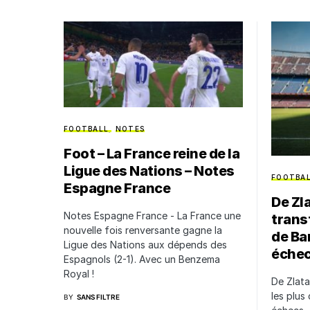
FOOTBALL
NOTES
Foot – La France reine de la
Ligue des Nations – Notes
FOOTBA
Espagne France
De Zla
Notes Espagne France - La France une
trans
nouvelle fois renversante gagne la
de Ba
Ligue des Nations aux dépends des
éche
Espagnols (2-1). Avec un Benzema
Royal !
De Zlata
les plus
BY
SANS FILTRE