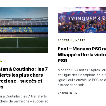
FOOTBALL
NOTES
Foot – Monaco PSG no
Mbappé offre la victo
PSG
LL
tan à Coutinho : les 7
Monaco PSG notes : Après l’éli
ferts les plus chers
en Ligue des Champions et le t
ligue 1 qui s’envole, le PSG se 
rcelone – succès et
s’imposer ce soir.
cs
BY
SANS FILTRE
n à Coutinho : les 7 transferts
 chers de Barcelone – succès et