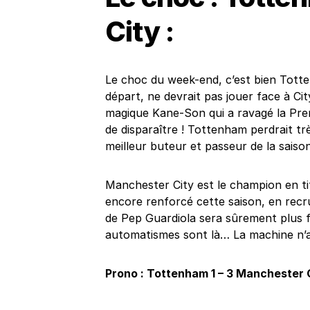
City :
Le choc du week-end, c’est bien Totte
départ, ne devrait pas jouer face à Cit
magique Kane-Son qui a ravagé la Prem
de disparaître ! Tottenham perdrait tr
meilleur buteur et passeur de la sais
Manchester City est le champion en tit
encore renforcé cette saison, en recruta
de Pep Guardiola sera sûrement plus fo
automatismes sont là… La machine n’a 
Prono : Tottenham 1 – 3 Manchester 