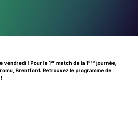
er
ère
vendredi ! Pour le 1
match de la 1
journée,
 promu, Brentford. Retrouvez le programme de
!