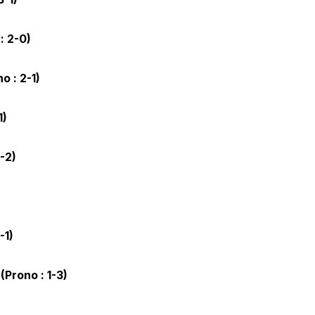
: 2-0)
o : 2-1)
1)
-2)
-1)
y
(Prono : 1-3)