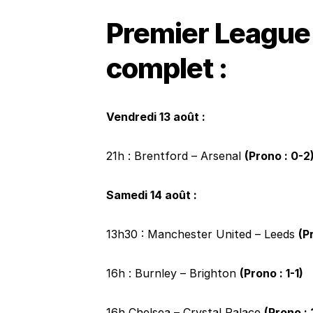
Premier League 
complet
:
Vendredi 13 août :
21h : Brentford – Arsenal
(Prono : 0-2
Samedi 14 août :
13h30 : Manchester United – Leeds
(P
16h : Burnley – Brighton
(Prono : 1-1)
16h Chelsea – Crystal Palace
(Prono : 