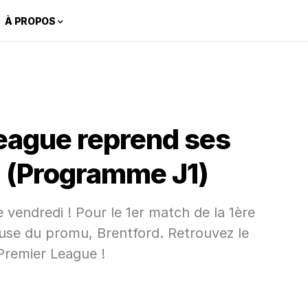
À PROPOS
League reprend ses
 ! (Programme J1)
endredi ! Pour le 1er match de la 1ère
ouse du promu, Brentford. Retrouvez le
Premier League !