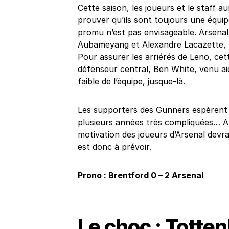
Cette saison, les joueurs et le staff a
prouver qu’ils sont toujours une équip
promu n’est pas envisageable. Arsenal
Aubameyang et Alexandre Lacazette, ma
Pour assurer les arriérés de Leno, cet
défenseur central, Ben White, venu ai
faible de l’équipe, jusque-là.
Les supporters des Gunners espèrent 
plusieurs années très compliquées… Al
motivation des joueurs d’Arsenal devrai
est donc à prévoir.
Prono : Brentford 0 – 2 Arsenal
Le choc : Tott