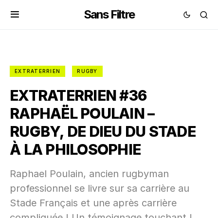
Sans Filtre
EXTRATERRIEN
RUGBY
EXTRATERRIEN #36
RAPHAËL POULAIN –
RUGBY, DE DIEU DU STADE
À LA PHILOSOPHIE
Raphael Poulain, ancien rugbyman
professionnel se livre sur sa carrière au
Stade Français et une après carrière
compliquée ! Un témoignage touchant !