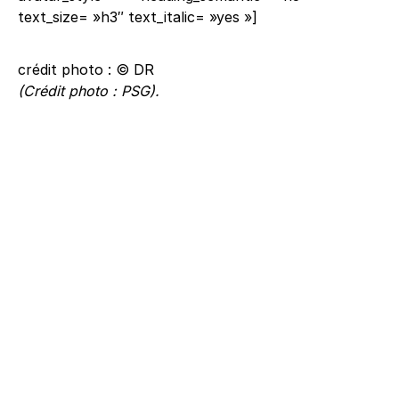
text_size= »h3″ text_italic= »yes »]
crédit photo : © DR
(Crédit photo : PSG).