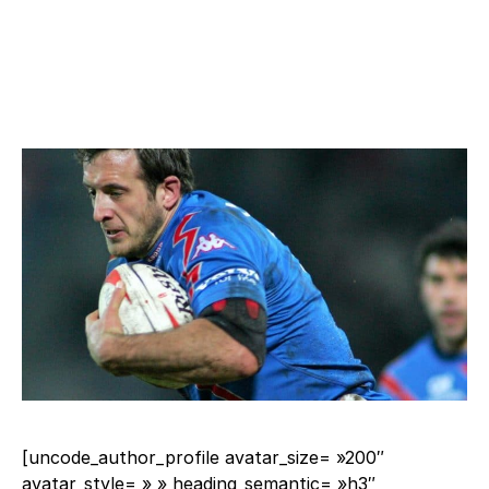
[uncode_author_profile avatar_size= »200″
avatar_style= » » heading_semantic= »h3″