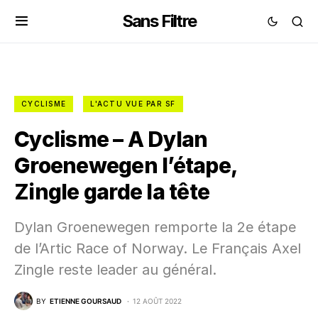
Sans Filtre
CYCLISME
L'ACTU VUE PAR SF
Cyclisme – A Dylan
Groenewegen l’étape,
Zingle garde la tête
Dylan Groenewegen remporte la 2e étape
de l’Artic Race of Norway. Le Français Axel
Zingle reste leader au général.
BY
ETIENNE GOURSAUD
12 AOÛT 2022