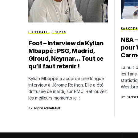
BASKETB
FOOTBALL
SPORTS
NBA –
Foot – Interview de Kylian
pour 
Mbappé : PSG, Madrid,
Carme
Giroud, Neymar… Tout ce
qu’il faut retenir !
La nuit 
les fans
Kylian Mbappé a accordé une longue
statisti
interview à Jérome Rothen. Elle a été
Westbro
diffusée ce mardi, sur RMC. Retrouvez
les meilleurs moments ici :
BY
SANS F
BY
NICOLAS PARANT