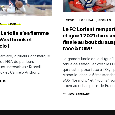
E-SPORT
FOOTBALL
SPORTS
ALL
SPORTS
Le FC Lorient remport
 La toile s’enflamme
eLigue 1 2021 dans u
Westbrook et
finale au bout du su
lo !
face à l’OM !
dernière, 2 joueurs ont marqué
La grande finale de la eLigue 1 
 de NBA de par leurs
tenue ce samedi, et c’est le FC
ques incroyables : Russell
qui s’est imposé face à l'Olym
ok et Carmelo Anthony.
Marseille, dans la 5ème manch
BO5. "Leandro" et "Fouma" son
ILTRE
nouveaux champions de Franc
BY
NICOLAS PARANT