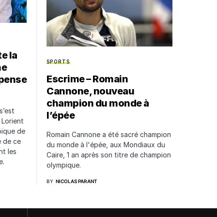
e la
SPORTS
ne
Escrime – Romain
spense
Cannone, nouveau
champion du monde à
s’est
l’épée
 Lorient
pique de
Romain Cannone a été sacré champion
e de ce
du monde à l'épée, aux Mondiaux du
t les
Caire, 1 an après son titre de champion
e.
olympique.
BY
NICOLAS PARANT