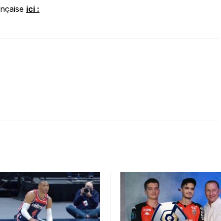
ançaise
ici :