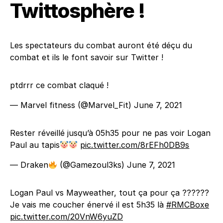
Twittosphère !
Les spectateurs du combat auront été déçu du
combat et ils le font savoir sur Twitter !
ptdrrr ce combat claqué !
— Marvel fitness (@Marvel_Fit)
June 7, 2021
Rester réveillé jusqu’à 05h35 pour ne pas voir Logan
Paul au tapis
pic.twitter.com/8rEFh0DB9s
— Draken
(@Gamezoul3ks)
June 7, 2021
Logan Paul vs Mayweather, tout ça pour ça ??????
Je vais me coucher énervé il est 5h35 là
#RMCBoxe
pic.twitter.com/20VnW6yuZD